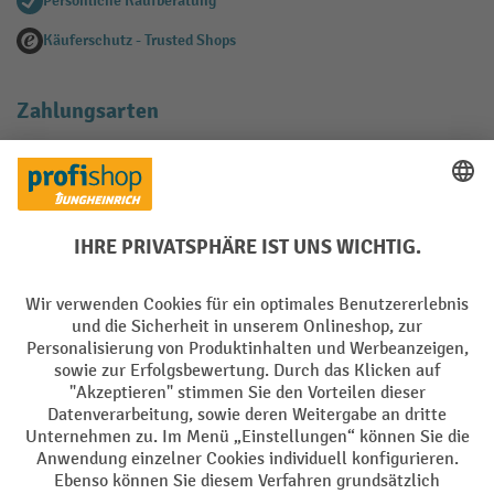
Persönliche Kaufberatung
Käuferschutz - Trusted Shops
Zahlungsarten
Creditcard (Master)
Creditcard (Visa)
EPS
PayPal
Rechnung
Vorkasse
Soziale Netzwerke
Facebook
YouTube
LinkedIn
Instagram
AGB
Impressum
Datenschutz
Barrierefreiheit
Privacy Settings