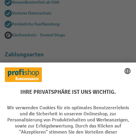
Versandkostenfrei ab 250€
Sicherer Datenschutz
Persönliche Kaufberatung
Käuferschutz - Trusted Shops
Zahlungsarten
Creditcard (Master)
Creditcard (Visa)
EPS
PayPal
Rechnung
Vorkasse
Soziale Netzwerke
Facebook
YouTube
LinkedIn
Instagram