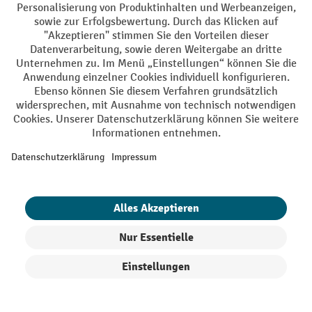
Höhe ausführen: Eine stabile und sichere Stufen-Stehleiter
aus unserem Sortiment ist hierfür ein unverzichtbares
nach DIN EN 131 zertifizierten
Hilfsmittel. Die
Leitern
frei im Raum aufgestellt
können dank der Spreizsicherung
Anlegeleitern
werden und benötigen im Gegensatz zu
keine
vertikale Anstellfläche. Daher sind Stufen-Stehleitern ideal
für den flexiblen Einsatz in Innenräumen geeignet.
Sprossenstehleitern
Anders als
bietet eine Stufen-Stehleiter
rutschfeste Stufen mit einer komfortablen
zudem
Stufentiefe
bis 130 mm. Einige Modelle verfügen sogar über
Plattform mit Knie-Haltebügel
eine
am Leiterende, von der
beidhändige Arbeiten mit sicherem Stand ausgeführt oder
Arbeitsmittel abgelegt werden können. Jede Stufen-
Stehleiter aus unserem Onlineshop ist aus Aluminium
gefertigt und mit bis zu 150 kg belastbar.
Unabhängig davon, ob Sie eine Stehleiter mit 3 oder 10
Produkte filtern
Sortierung
Stufen suchen: Bei Jungheinrich PROFISHOP wählen Sie