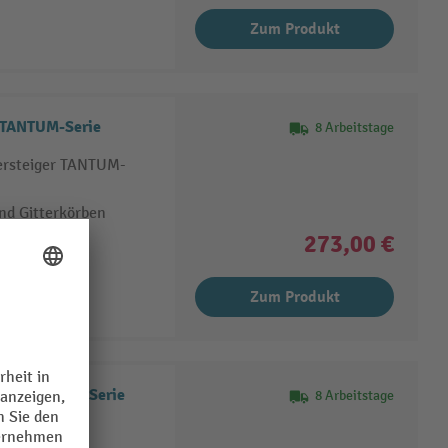
Zum Produkt
r TANTUM-Serie
8 Arbeitstage
tersteiger TANTUM-
und Gitterkörben
273,00 €
Zum Produkt
US- u. ECON-Serie
8 Arbeitstage
 Stück)