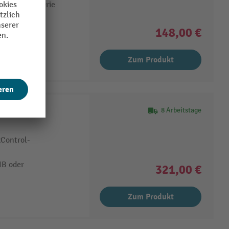
 und ECON-Serie
148,00 €
Zum Produkt
trol-
8 Arbeitstage
xControl-
IB oder
321,00 €
Zum Produkt