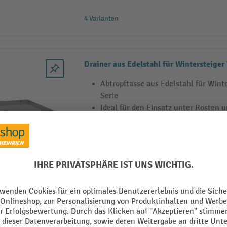
4 Varianten
Drainer aus Edelstahl für Wintersteige
Abtropftasse aus Edelstahl für Win
Serie
Ideal für den Einsatz unter Rosten 
Verhindert Laachenbildung
4 Varianten
Verstellfuß-Set für Wintersteiger PRIM
Verstellfuß-Set für Wintersteiger (4