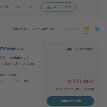
Trocknungsarme
Alle Filter
Sortierung:
Relevanz
Ansicht:
NTUM Variable
23 Arbeitstage
bläsetrocknung mit
Umgebungstemperatur
99,9 % der
2.777,00 €
lpilze und Sporen
Leasing ab
58,05 €
/ Monat
Zum Produkt