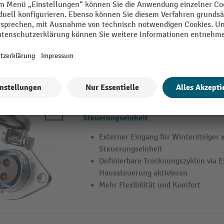
Passend für Schränke der PRIMUS-
Gleicht Gefälle aus
Externer Eingang für Wintersteiger xCon
Steuerungseinheit
Externer Eingang für Wintersteiger 
Steuerungseinheit
Definierbare Trocknungszyklen via E
Haussteuerung aktivieren
Mehr Flexibilität und Komfort