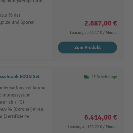
Umgebungstemperatur
99,9 % der
2.687,00 €
lpilze und Sporen
Leasing ab
56,17 €
/ Monat
Zum Produkt
gsschrank ECON Set
23 Arbeitstage
ondensationstrocknung
ocknungssystem
tur ab 7 °C)
9,9 % (Corona-)Viren,
6.414,00 €
 (Zertifizierte
Leasing ab
130,22 €
/ Monat