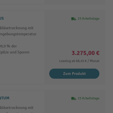
US
23 Arbeitstage
bläsetrocknung mit
Umgebungstemperatur
99,9 % der
3.275,00 €
lpilze und Sporen
Leasing ab
68,45 €
/ Monat
Zum Produkt
ANTUM
23 Arbeitstage
bläsetrocknung mit