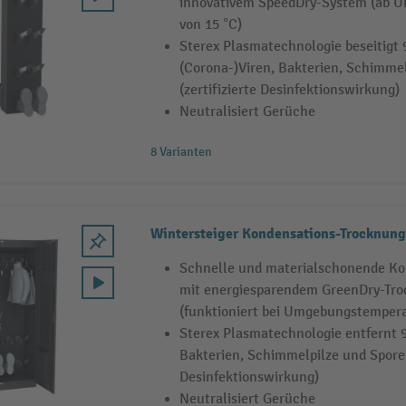
innovativem SpeedDry-System (ab 
von 15 °C)
Sterex Plasmatechnologie beseitigt 
(Corona-)Viren, Bakterien, Schimme
(zertifizierte Desinfektionswirkung)
Neutralisiert Gerüche
8 Varianten
Wintersteiger Kondensations-Trocknun
Schnelle und materialschonende K
mit energiesparendem GreenDry-Tr
(funktioniert bei Umgebungstempera
Sterex Plasmatechnologie entfernt 9
Bakterien, Schimmelpilze und Sporen
Desinfektionswirkung)
Neutralisiert Gerüche