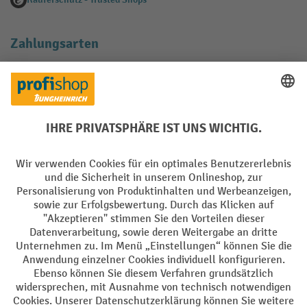
Zahlungsarten
Creditcard (Master)
Creditcard (Visa)
EPS
PayPal
Rechnung
Vorkasse
Soziale Netzwerke
Facebook
YouTube
LinkedIn
Instagram
AGB
Impressum
Datenschutz
Barrierefreiheit
Privacy Settings