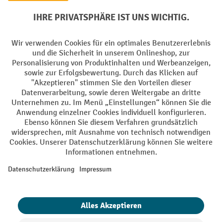
PayPal
Rechnung
Vorkasse
Soziale Netzwerke
Facebook
YouTube
LinkedIn
Instagram
AGB
Impressum
Datenschutz
Barrierefreiheit
Privacy Settings
Alle Preise exkl. gesetzl. Mehrwertsteuer zzgl.
Versandkosten
und ggf.
Nachnahmegebühren, wenn nicht anders angegeben.
¹ Der Rabatt gilt so lange der Vorrat reicht. Der Rabatt gilt nicht auf
Sonderpreise. Eine Kombination mit anderen prozentualen Rabatten
oder Gutscheinen ist nicht möglich. | ² Der Rabatt wird einmalig bei
Erstregistrierung für den Newsletter gewährt. Der Gutschein ist 10
Tage gültig und kann ab einem Netto-Bestellwert von 250,- € online