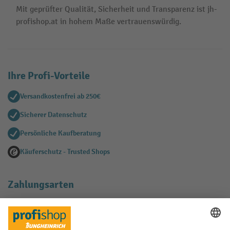
Mit geprüfter Qualität, Sicherheit und Transparenz ist jh-
profishop.at in hohem Maße vertrauenswürdig.
Ihre Profi-Vorteile
Versandkostenfrei ab 250€
Sicherer Datenschutz
Persönliche Kaufberatung
Käuferschutz - Trusted Shops
Zahlungsarten
Creditcard (Master)
Creditcard (Visa)
EPS