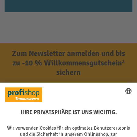
Zum Newsletter anmelden und bis
zu -10 % Willkommensgutschein²
sichern
Anrede
Nachname