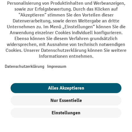
E-Mail
Jetzt anmelden
Mit einem Klick auf "Anmelden" erklären Sie sich bereit,
Werbung von Jungheinrich PROFISHOP in Form von
Newsletter zu erhalten.
Nähere Informationen zur Datenverarbeitung beim
Newsletter finden Sie
hier
.
Top Kategorien
Informationen
Produkte filtern
Sortierung
Digitale Beratung