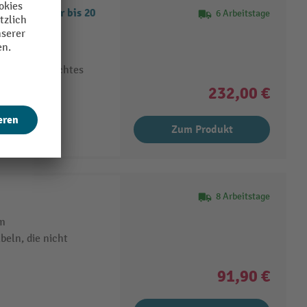
t und Wasser bis 20
6 Arbeitstage
l 20 bar
ert unerwünschtes
232,00 €
igung
Zum Produkt
8 Arbeitstage
mm
eln, die nicht
91,90 €