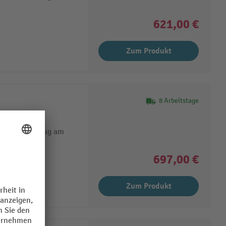
621,00 €
Zum Produkt
8 Arbeitstage
chs
stanz durch Zug am
697,00 €
Zum Produkt