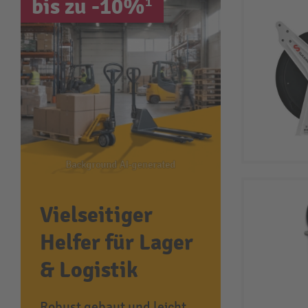
bis zu -10%¹
Vielseitiger
Helfer für Lager
& Logistik
Robust gebaut und leicht