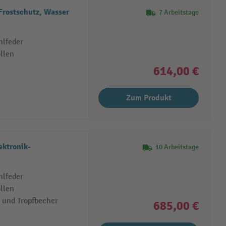
Frostschutz, Wasser
7 Arbeitstage
hlfeder
llen
614,00 €
Zum Produkt
ektronik-
10 Arbeitstage
hlfeder
llen
 und Tropfbecher
685,00 €