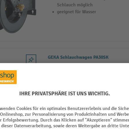
Schlauch möglich
geeignet für Wasser
GEKA Schlauchwagen PA30SK
automatischer Rückzug des Schlau
schrittweise Arretierung aus der Di
Schlauch möglich
geeignet für Wasser