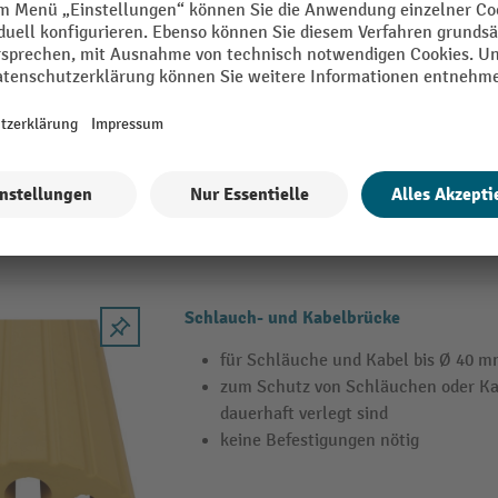
PLANETA Schlauchaufroller für Druckluf
bar
Für Druckluft und Wasser bis maxima
Manuelle Sperrvorrichtung verhind
Lösen der Bremse
Inklusive schwenkbarer Wandbefest
Schlauch- und Kabelbrücke
für Schläuche und Kabel bis Ø 40 
zum Schutz von Schläuchen oder Kab
dauerhaft verlegt sind
keine Befestigungen nötig