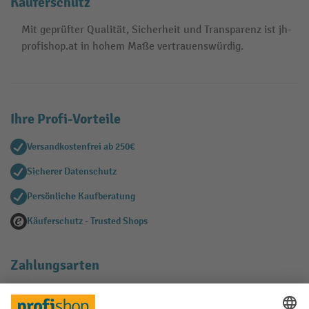
Käuferschutz
Mit geprüfter Qualität, Sicherheit und Transparenz ist jh-
profishop.at in hohem Maße vertrauenswürdig.
Ihre Profi-Vorteile
Versandkostenfrei ab 250€
Sicherer Datenschutz
Persönliche Kaufberatung
Käuferschutz - Trusted Shops
Zahlungsarten
Creditcard (Master)
Creditcard (Visa)
EPS