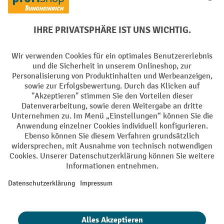
PayPal
Rechnung
Vorkasse
Soziale Netzwerke
Facebook
YouTube
LinkedIn
Instagram
AGB
Impressum
Datenschutz
Barrierefreiheit
Privacy Settings
Alle Preise exkl. gesetzl. Mehrwertsteuer zzgl.
Versandkosten
und ggf.
Nachnahmegebühren, wenn nicht anders angegeben.
¹ Der Rabatt gilt so lange der Vorrat reicht. Der Rabatt gilt nicht auf
Sonderpreise. Eine Kombination mit anderen prozentualen Rabatten
oder Gutscheinen ist nicht möglich. | ² Der Rabatt wird einmalig bei
Erstregistrierung für den Newsletter gewährt. Der Gutschein ist 10