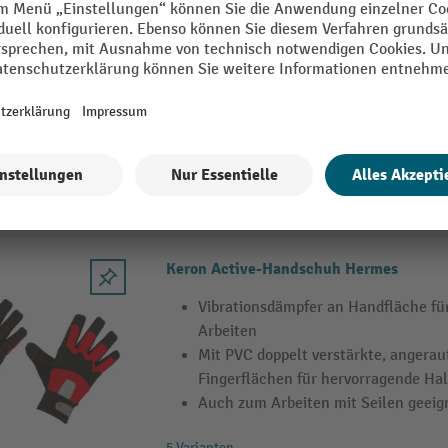
Keron Active-Handschuh Wotan
Enger Schnitt für Präzisionsarbeiten
Silikonaufdruck an Fingerspitzen un
optimalen Griff
Polster an Handinnenflächen zum 
Vibrationen
5 Varianten
Keron Active-Handschuh Hermes
Vibrationsdämpfer an Handfläche f
Arbeiten
Mit PVC doppelt verstärkte, angera
Fingerflächen für hervorragende Halt
Auch zum Arbeiten mit Seilen geeig
5 Varianten