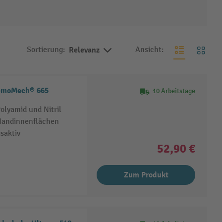
Sortierung:
Relevanz
Ansicht:
emoMech® 665
10 Arbeitstage
lyamid und Nitril
Handinnenflächen
saktiv
52,90 €
Zum Produkt