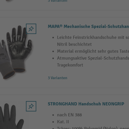
3 Varianten
MAPA® Mechanische Spezial-Schutzhan
Leichte Feinstrickhandschuhe mit
Nitril beschichtet
Material ermöglicht sehr gutes Tas
Atmungsaktive Spezial-Schutzhand
Tragekomfort
3 Varianten
STRONGHAND Handschuh NEONGRIP
nach EN 388
Kat. II
Träger: 100% Polyamid (Nylon), neo