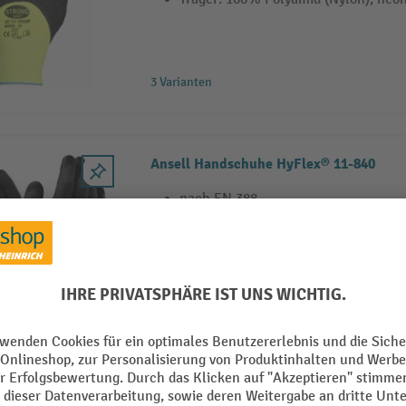
3 Varianten
Ansell Handschuhe HyFlex® 11-840
nach EN 388
EN 407
Kat. II
3 Varianten