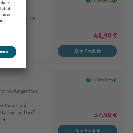
8 Arbeitstage
d Handflächen für
Dämpfen von
41,90 €
Zum Produkt
8 Arbeitstage
ür ermüdungsarmes
ute Hand- und
barkeit und Griff
37,90 €
net
Zum Produkt