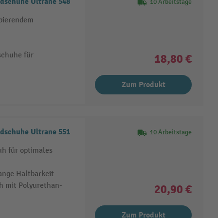
dschuhe Ultrane 548
10 Arbeitstage
bierendem
schuhe für
18,80 €
Zum Produkt
dschuhe Ultrane 551
10 Arbeitstage
h für optimales
ange Haltbarkeit
h mit Polyurethan-
20,90 €
Zum Produkt