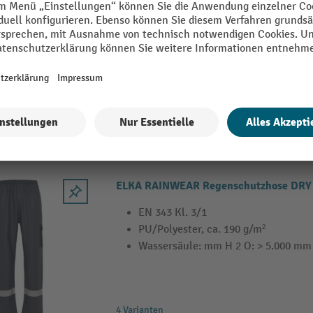
EN 343 Kl. 3/1
100 % Polyester mit PU-Beschichtu
winddicht
ELKA RAINWEAR Regenschutzhose DRY
EN 343 Kl. 3/1
PU/Polyester, ca. 190 g/m²
Wassersäule: mm H 2 O: > 5.000 mm
4 Varianten