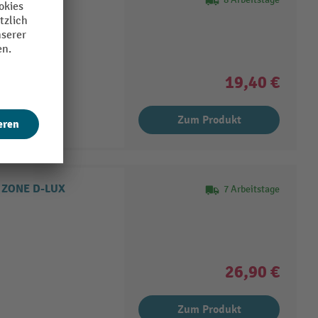
ng
19,40 €
Zum Produkt
 ZONE D-LUX
7 Arbeitstage
26,90 €
Zum Produkt