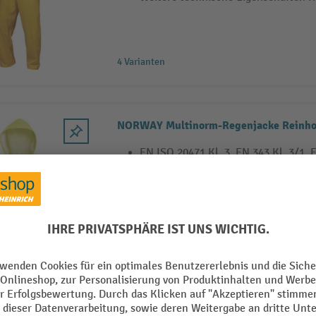
4 Varianten
NORWAY Multinorm-Regenjacke Reinho
EN ISO 20471 Kl. 3, EN 343 Kl. 3/1, 
EN 1149-5, EN ISO 13688
Obermaterial: PU auf Polyester-Träge
g/m²
Wassersäule: 8000 mm
5 Varianten
ASATEX Regenschutzhose PU Stretch