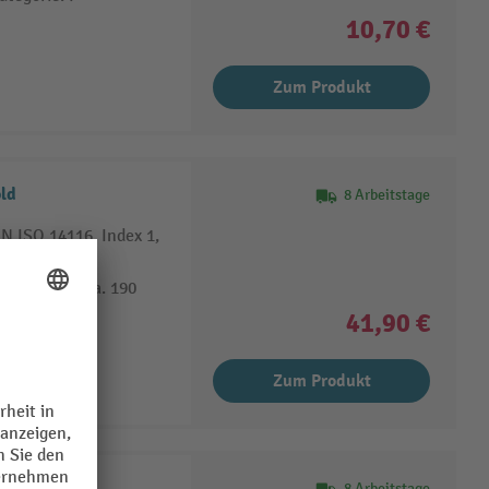
10,70 €
Zum Produkt
ld
8 Arbeitstage
EN ISO 14116, Index 1,
rmaterial, ca. 190
41,90 €
Zum Produkt
8 Arbeitstage