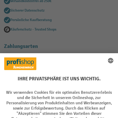
Versandkostenfrei ab 250€
Sicherer Datenschutz
Persönliche Kaufberatung
Käuferschutz - Trusted Shops
Zahlungsarten
Creditcard (Master)
Creditcard (Visa)
EPS
PayPal
Rechnung
Vorkasse
Soziale Netzwerke
Facebook
YouTube
LinkedIn
Instagram