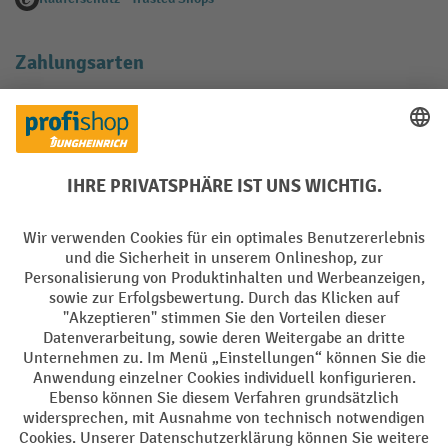
Zahlungsarten
Creditcard (Master)
Creditcard (Visa)
EPS
PayPal
Rechnung
Vorkasse
Soziale Netzwerke
Facebook
YouTube
LinkedIn
Instagram
AGB
Impressum
Datenschutz
Barrierefreiheit
Privacy Settings