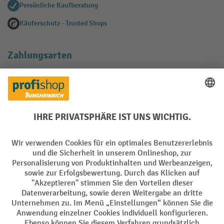
Persönliche Kaufberatung
Käuferschutz - Trusted Shops
Zahlungsarten
Creditcard (Master)
Creditcard (Visa)
EPS
PayPal
Rechnung
Vorkasse
Soziale Netzwerke
Facebook
YouTube
LinkedIn
Instagram
AGB
Impressum
Datenschutz