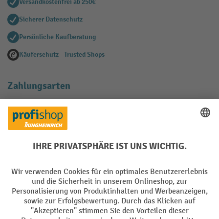
Versandkostenfrei ab 250€
Sicherer Datenschutz
Persönliche Kaufberatung
Käuferschutz - Trusted Shops
Zahlungsarten
Creditcard (Master)
Creditcard (Visa)
EPS
PayPal
Rechnung
Vorkasse
Soziale Netzwerke
Facebook
YouTube
LinkedIn
Instagram