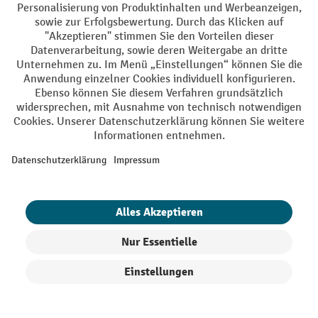
Ihre Profi-Vorteile
Versandkostenfrei ab 250€
Sicherer Datenschutz
Persönliche Kaufberatung
Käuferschutz - Trusted Shops
Zahlungsarten
Creditcard (Master)
Creditcard (Visa)
EPS
PayPal
Rechnung
Vorkasse
Produkte filtern
Sortierung
Soziale Netzwerke