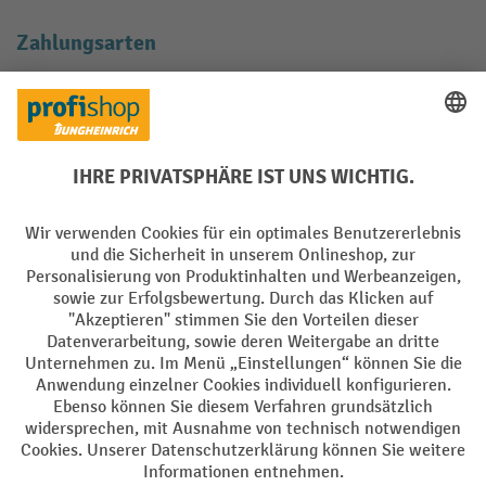
Zahlungsarten
Creditcard (Master)
Creditcard (Visa)
EPS
PayPal
Rechnung
Vorkasse
Soziale Netzwerke
Facebook
YouTube
LinkedIn
Instagram
AGB
Impressum
Datenschutz
Barrierefreiheit
Privacy Settings
Alle Preise exkl. gesetzl. Mehrwertsteuer zzgl.
Versandkosten
und ggf.
Nachnahmegebühren, wenn nicht anders angegeben.