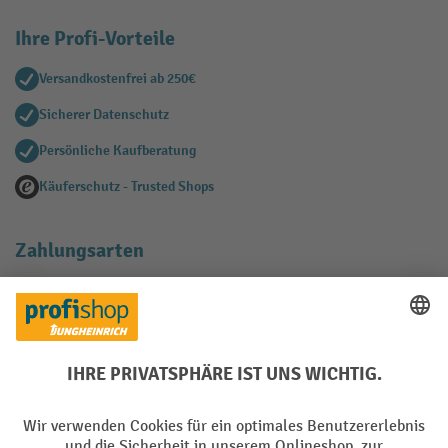
Ihre Profi-Vorteile
Versandkostenfrei ab 250€
Sicherer Datenschutz
Persönliche Kaufberatung
Käuferschutz - Trusted Shops
Zahlungsarten
Creditcard (Master)
Creditcard (Visa)
EPS
PayPal
Rechnung
Vorkasse
Soziale Netzwerke