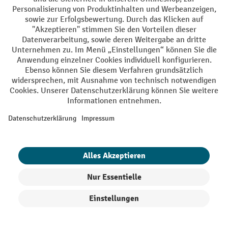
Facebook
YouTube
LinkedIn
Instagram
AGB
Impressum
Datenschutz
Barrierefreiheit
Privacy Settings
Alle Preise exkl. gesetzl. Mehrwertsteuer zzgl.
Versandkosten
und ggf.
Nachnahmegebühren, wenn nicht anders angegeben.
¹ Der Rabatt gilt so lange der Vorrat reicht. Der Rabatt gilt nicht auf
Sonderpreise. Eine Kombination mit anderen prozentualen Rabatten
oder Gutscheinen ist nicht möglich. | ² Der Rabatt wird einmalig bei
Erstregistrierung für den Newsletter gewährt. Der Gutschein ist 10
Tage gültig und kann ab einem Netto-Bestellwert von 250,- € online
eingelöst werden. Die Höhe des Rabatts variiert je nach
Produktkategorie und beträgt bis zu 10 % (10 % auf Lager, Umwelt,
Arbeitsschutz | 5% auf Werkstatt, Betrieb, Transport, Stapeln und
Heben | 7% auf Büro). Ausgenommen sind Elektro-Hubwagen,
Produkte filtern
Sortierung
Elektro-Hochhubwagen, Elektro-Stapler sowie Gebrauchtgeräte.
Ausschluss von Werkzeug. Gilt nicht auf Sonderpreise. Kombination