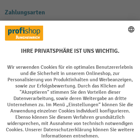
Zahlungsarten
Creditcard (Master)
Creditcard (Visa)
EPS
PayPal
Rechnung
Vorkasse
Soziale Netzwerke
Facebook
YouTube
LinkedIn
Instagram
AGB
Impressum
Datenschutz
Barrierefreiheit
Privacy Settings
Alle Preise exkl. gesetzl. Mehrwertsteuer zzgl.
Versandkosten
und ggf.
Nachnahmegebühren, wenn nicht anders angegeben.