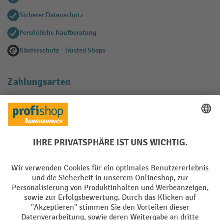
Sicherer Datenschutz
Persönliche Kaufberatung
Käuferschutz - Trusted Shops
Zahlungsarten
Creditcard (Master)
Creditcard (Visa)
EPS
PayPal
Rechnung
Vorkasse
Soziale Netzwerke
Facebook
YouTube
LinkedIn
Instagram