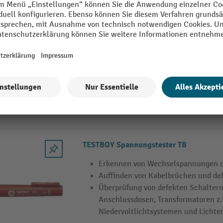
BENNING Spannungsprüfer VT 1
Phasen- und Kabelbruchprüfer berüh
Phasenprüfung in Wechselstromnet
Phasenprüfung an Steckdosen, Abzw
Leitungen und Lampen, usw.
Prüfung isolierter Leitungen (Kabel
Lichterketten) auf Kabelbruch
TESTBOY Spannungstester TB
Erkennen von Wechselspannungen o
Auffinden von Kabelbrüchen und de
Überprüfung von defekten Schaltern
Anschlussdosen, Transformatoren z.
Niedervoltlichtsystemen und Lichte