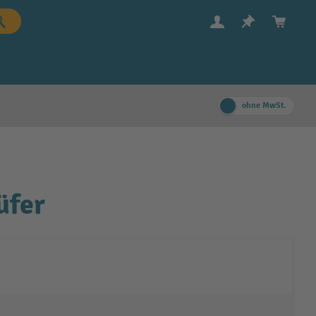
ohne MwSt.
üfer