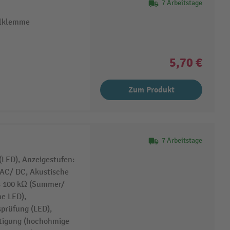
7 Arbeitstage
dilklemme
5,70 €
Zum Produkt
7 Arbeitstage
(LED), Anzeigestufen:
V AC/ DC, Akustische
s 100 kΩ (Summer/
ne LED),
sprüfung (LED),
ätigung (hochohmige