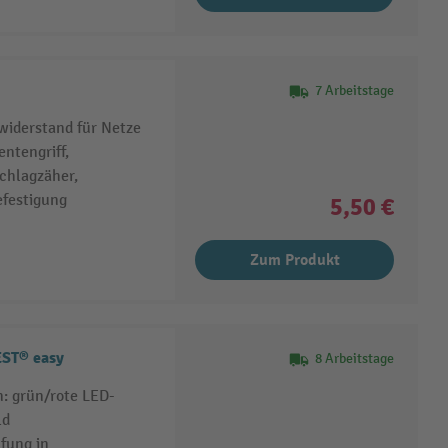
7 Arbeitstage
widerstand für Netze
ntengriff,
chlagzäher,
efestigung
5,50 €
Zum Produkt
EST® easy
8 Arbeitstage
: grün/rote LED-
ld
fung in