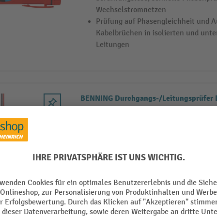
Wechselstromnetzen
Prüfung auf Phasengleichheit und A
Kabelbrüchen in isolierten und unt
Leitungen
BENNING Durchgangs-/Leitungsprüfer 
mit Arbeitsleuchte
zur Prüfung von hoch- und niedero
Durchgangs- und Diodenprüfung übe
Prüfsummer