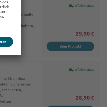
8 Arbeitstage
rungslose, schnelle
zen
eigdosen, Schaltern,
29,90 €
trommel,
Zum Produkt
8 Arbeitstage
hne Stromfluss
fekten Sicherungen
, Steckdosen,
B.
28,90 €
rketten