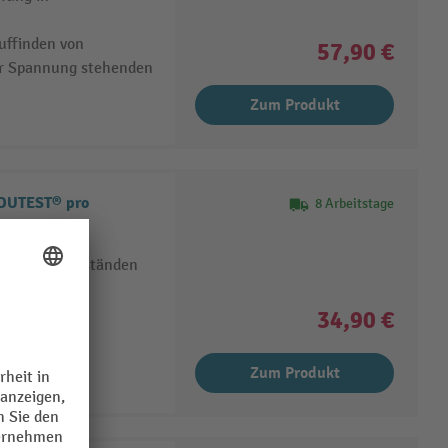
uffinden von
57,90 €
er Spannung stehenden
Zum Produkt
DUTEST® pro
8 Arbeitstage
hmigen Widerständen
r LED’s und
34,90 €
Zum Produkt