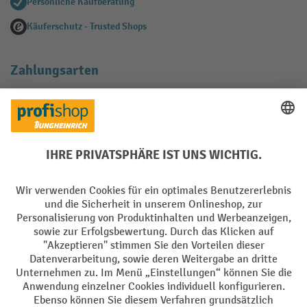
Persönliche Kaufberatung
Käuferschutz - Trusted Shops
Zahlungsarten
Creditcard (Master)
Creditcard (Visa)
EPS
PayPal
Rechnung
Vorkasse
Soziale Netzwerke
Facebook
YouTube
LinkedIn
Instagram
AGB
Impressum
Datenschutz
Barrierefreiheit
Privacy Settings