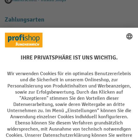
Zahlungsarten
Creditcard (Master)
Creditcard (Visa)
EPS
PayPal
Rechnung
Vorkasse
Soziale Netzwerke
Facebook
YouTube
LinkedIn
Instagram
AGB
Impressum
Datenschutz
Barrierefreiheit
Privacy Settings