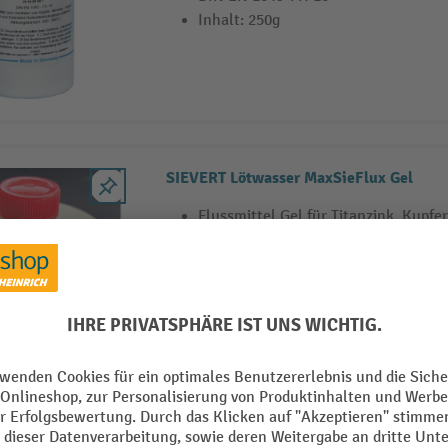
Inhalt: 250g
SIEVERT Lötwasser MaxSieFlux Gel
Flussmittel Gel für Titanzink, Kupfer
SIEVERT Lötwasser MaxSieFlux Zink Pro