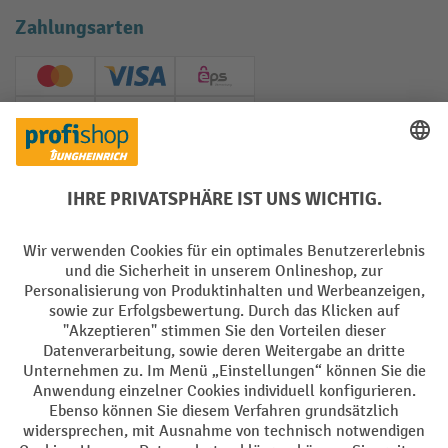
Zahlungsarten
Creditcard (Master)
Creditcard (Visa)
EPS
PayPal
Rechnung
Vorkasse
Soziale Netzwerke
Facebook
YouTube
LinkedIn
Instagram
AGB
Impressum
Datenschutz
Barrierefreiheit
Privacy Settings
Alle Preise exkl. gesetzl. Mehrwertsteuer zzgl.
Versandkosten
und ggf.
Nachnahmegebühren, wenn nicht anders angegeben.