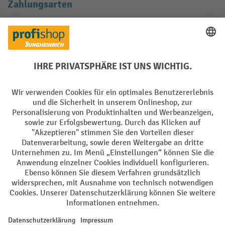
Zahlungsarten
Creditcard (Master)
Creditcard (Visa)
EPS
PayPal
Rechnung
Vorkasse
Soziale Netzwerke
Facebook
YouTube
LinkedIn
Instagram
AGB
Impressum
Datenschutz
Barrierefreiheit
Privacy Settings
Alle Preise exkl. gesetzl. Mehrwertsteuer zzgl.
Versandkosten
und ggf.
Nachnahmegebühren, wenn nicht anders angegeben.