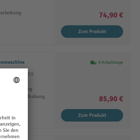
rarbeitung
74,90 €
Zum Produkt
NTUS Einscheibenmaschine
9 Arbeitstage
O und HERCULES
i der Reinigung
 einfache Handhabung
85,90 €
Zum Produkt