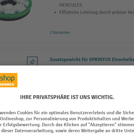
HERCULES
Effiziente Leistung durch präzise Ve
2 Varianten
Zusatzgewicht für SPRi
Passend für SPRiNTUS EM17 R/EV
Modelle
Ermöglicht höhere Tiefenwirkung be
Leichtes Gewicht von nur 14 kg für