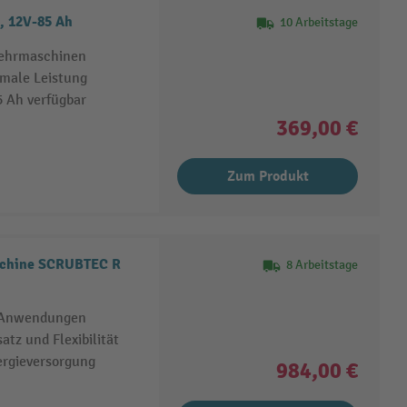
, 12V-85 Ah
10 Arbeitstage
 Kehrmaschinen
imale Leistung
 Ah verfügbar
369,00 €
Zum Produkt
schine SCRUBTEC R
8 Arbeitstage
ge Anwendungen
tz und Flexibilität
nergieversorgung
984,00 €