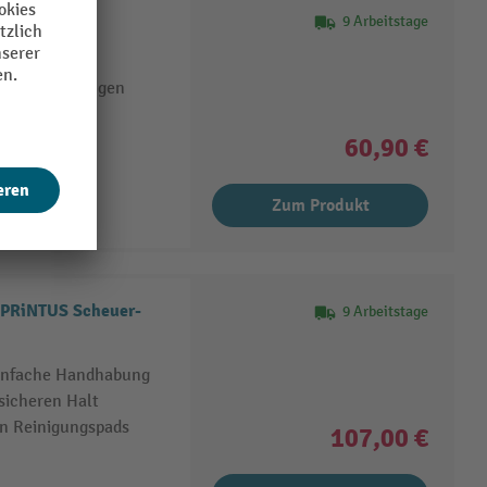
9 Arbeitstage
ten möglich
ene Anforderungen
le Passform
60,90 €
Zum Produkt
r SPRiNTUS Scheuer-
9 Arbeitstage
einfache Handhabung
 sicheren Halt
en Reinigungspads
107,00 €