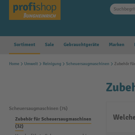
springen
Zur Hauptnavigation springen
Sortiment
Sale
Gebrauchtgeräte
Marken
Home
Umwelt
Reinigung
Scheuersaugmaschinen
Zubehör fü
Zube
Scheuersaugmaschinen (76)
Welche
Zubehör für Scheuersaugmaschinen
(32)