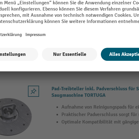
Sprintus® Superpad
Leichter Wechsel der Produktvarian
Vielfältige Varianten für verschied
Durchmesser von 17 Zoll für optima
4 Varianten
Pad-Treibteller inkl. Padverschluss fü
Saugmaschine TORTUGA
Aufnahme von Reinigungspads für 
Praktischer Padverschluss sorgt für
Optimale Kompatibilität mit gängig