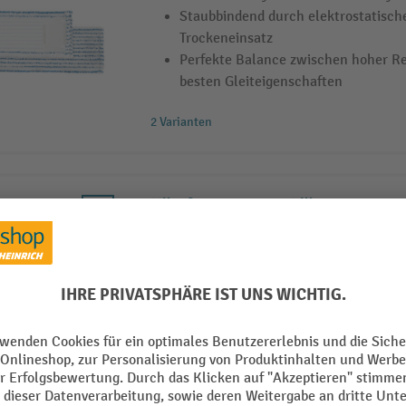
Staubbindend durch elektrostatisch
Trockeneinsatz
Perfekte Balance zwischen hoher Re
besten Gleiteigenschaften
2 Varianten
Mikrofasermopp Dust Killer Grey
Aus 80 % Polyester und 20 % Polya
Staubbindend durch elektrostatisch
Trockeneinsatz
Perfekte Balance zwischen hoher Re
besten Gleiteigenschaften
2 Varianten