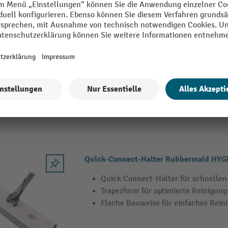
Premium-Mopp für Wisch-Set
Aus Mikrofaser und Borsten
Waschbar bis 95°C
Verschiedene Breiten wählbar
2 Varianten
Quick-Connect-Halter Rubbermaid HYG
Quick Connect-Halter für schnelle
Trapezform für optimierte Reinigung
Flache Bauweise für einfaches Reini