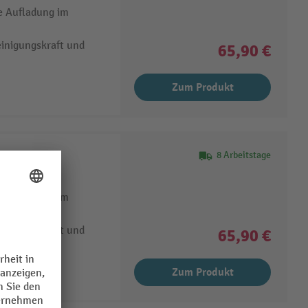
e Aufladung im
inigungskraft und
65,90 €
Zum Produkt
8 Arbeitstage
mid
e Aufladung im
inigungskraft und
65,90 €
Zum Produkt