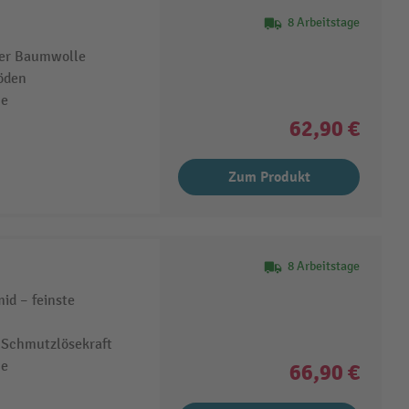
8 Arbeitstage
ter Baumwolle
öden
me
62,90 €
Zum Produkt
8 Arbeitstage
id – feinste
e Schmutzlösekraft
me
66,90 €