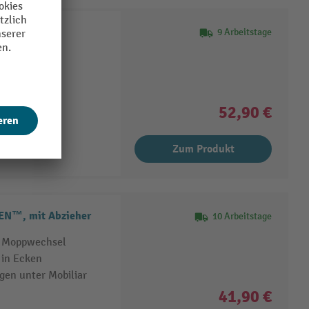
9 Arbeitstage
52,90 €
Zum Produkt
EN™, mit Abzieher
10 Arbeitstage
n Moppwechsel
 in Ecken
gen unter Mobiliar
41,90 €