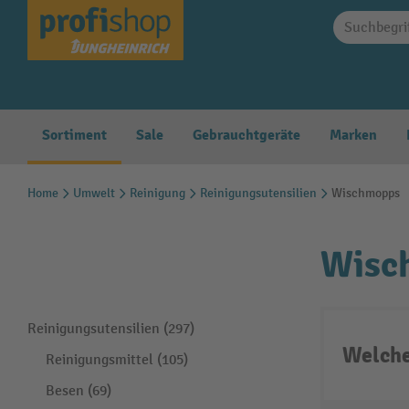
springen
Zur Hauptnavigation springen
Sortiment
Sale
Gebrauchtgeräte
Marken
Home
Umwelt
Reinigung
Reinigungsutensilien
Wischmopps
Wisc
Reinigungsutensilien (297)
Welche
Reinigungsmittel (105)
Besen (69)