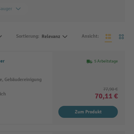
Sauger
Sortierung:
Relevanz
Ansicht:
ger
5 Arbeitstage
be, Gebäudereinigung
77,90 €
ich
70,11 €
Zum Produkt