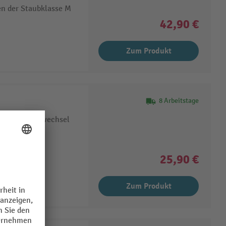
en der Staubklasse M
42,90 €
Zum Produkt
8 Arbeitstage
 ohne Filterwechsel
25,90 €
Zum Produkt