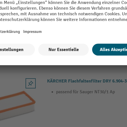
KÄRCHER Patronenfilter für Modell Sau
Classic Edition
Papier-Patronenfilter (BIA-C Staubk
als Hauptfilter in der Trockenanwen
Nassbetrieb einsetzbar
KÄRCHER Flachfaltenfilter DRY 6.904-3
passend für Sauger NT30/1 Ap