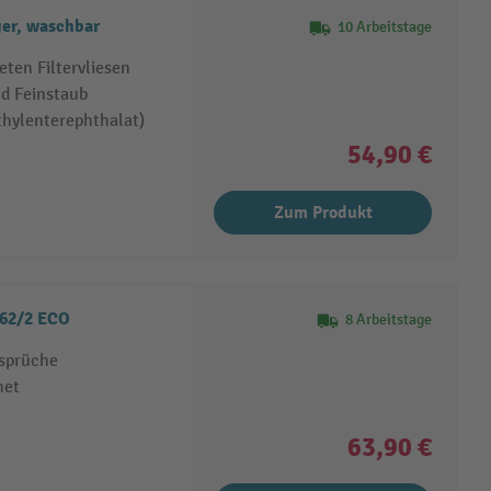
ger, waschbar
10 Arbeitstage
eten Filtervliesen
d Feinstaub
hylenterephthalat)
54,90 €
Zum Produkt
 62/2 ECO
8 Arbeitstage
nsprüche
net
63,90 €