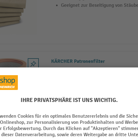
Geeignet zur Beseitigung von Stäub
KÄRCHER Patronenfilter
ermöglicht Nass- und Trockensauger