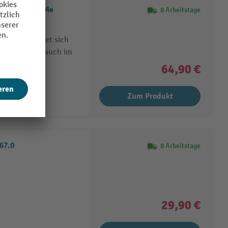
ger NT 50/2 Me
8 Arbeitstage
lasse M) eignet sich
dung und ist auch im
64,90 €
Zum Produkt
67.0
8 Arbeitstage
29,90 €