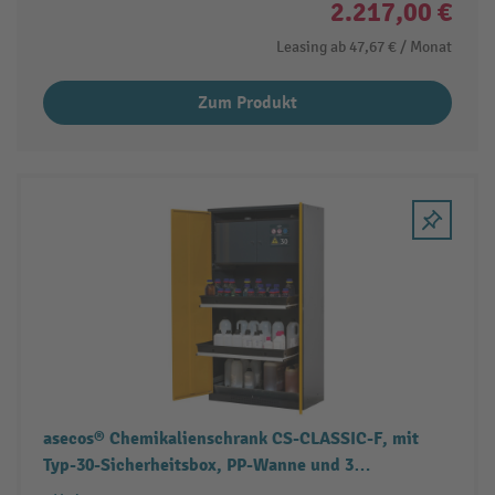
2.217,00 €
Leasing ab
47,67 €
/ Monat
Zum Produkt
asecos® Chemikalienschrank CS-CLASSIC-F, mit
Typ-30-Sicherheitsbox, PP-Wanne und 3
Tablarauszügen