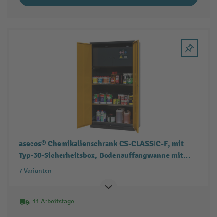
asecos® Chemikalienschrank CS-CLASSIC-F, mit
Typ-30-Sicherheitsbox, Bodenauffangwanne mit
Lochblech und Fachböden
7 Varianten
11 Arbeitstage