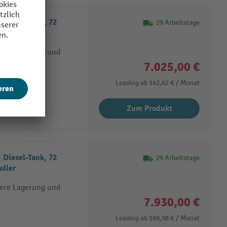
 Diesel-Tank, 72
29 Arbeitstage
here Lagerung und
7.025,00 €
Leasing ab
142,62 €
/ Monat
Zum Produkt
 Diesel-Tank, 72
29 Arbeitstage
oller
here Lagerung und
7.930,00 €
Leasing ab
160,98 €
/ Monat