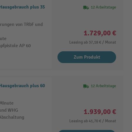
 Hausgebrauch plus 35
12 Arbeitstage
erungen von TRbF und
1.729,00 €
nute
Leasing ab
37,18 €
/ Monat
pfpistole AP 60
Zum Produkt
 Hausgebrauch plus 60
12 Arbeitstage
 Minute
1.939,00 €
F und WHG
 Abschaltung
Leasing ab
41,70 €
/ Monat