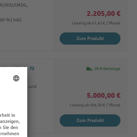
DR/RID/IMDG,
2.205,00 €
0 %) inkl.
Leasing ab
47,42 €
/ Monat
Zum Produkt
 Diesel-Tank, 72
29 Arbeitstage
here Lagerung und
5.000,00 €
Leasing ab
104,50 €
/ Monat
Zum Produkt