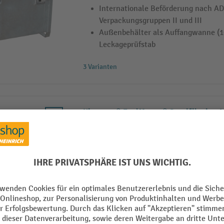
Internationale Beförderung nach A
Verpackungsgruppen II und III
Außenbehälter als Auffangwanne (10
Leckageprüfstab
3 Varianten
Kingspan® FuelMaster® Spezifikation 1,
l/min, mechanisches Zählwerk
Doppelwandiger Diesel-Tank für sic
Umweltschutz
Verschließbarer Equipmentschrank
72-l/m-Dieselpumpe (230 V)
3 Varianten