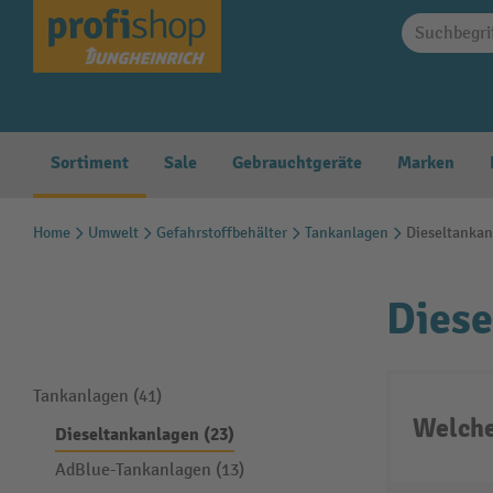
springen
Zur Hauptnavigation springen
Sortiment
Sale
Gebrauchtgeräte
Marken
Home
Umwelt
Gefahrstoffbehälter
Tankanlagen
Dieseltanka
Diese
Tankanlagen (41)
Welche
Dieseltankanlagen (23)
AdBlue-Tankanlagen (13)