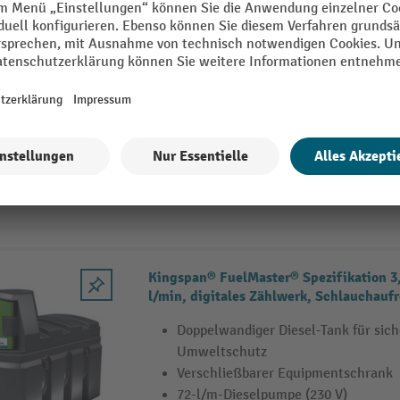
Kingspan® FuelMaster® Spezifikation 2,
l/min, digitales Zählwerk
Doppelwandiger Diesel-Tank für sic
Umweltschutz
Verschließbarer Equipmentschrank
72-l/m-Dieselpumpe (230 V)
4 Varianten
Kingspan® FuelMaster® Spezifikation 3,
l/min, digitales Zählwerk, Schlauchaufr
Doppelwandiger Diesel-Tank für sic
Umweltschutz
Verschließbarer Equipmentschrank
72-l/m-Dieselpumpe (230 V)