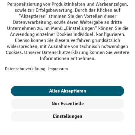
AGB
Impressum
Datenschutz
Barrierefreiheit
Privacy Settings
Alle Preise exkl. gesetzl. Mehrwertsteuer zzgl.
Versandkosten
und ggf.
Nachnahmegebühren, wenn nicht anders angegeben.
¹ Der Rabatt gilt so lange der Vorrat reicht. Der Rabatt gilt nicht auf
Sonderpreise. Eine Kombination mit anderen prozentualen Rabatten
oder Gutscheinen ist nicht möglich. | ² Der Rabatt wird einmalig bei
Erstregistrierung für den Newsletter gewährt. Der Gutschein ist 10
Tage gültig und kann ab einem Netto-Bestellwert von 250,- € online
eingelöst werden. Die Höhe des Rabatts variiert je nach
Produktkategorie und beträgt bis zu 10 % (10 % auf Lager, Umwelt,
Arbeitsschutz | 5% auf Werkstatt, Betrieb, Transport, Stapeln und
Heben | 7% auf Büro). Ausgenommen sind Elektro-Hubwagen,
Produkte filtern
Sortierung
Elektro-Hochhubwagen, Elektro-Stapler sowie Gebrauchtgeräte.
Ausschluss von Werkzeug. Gilt nicht auf Sonderpreise. Kombination