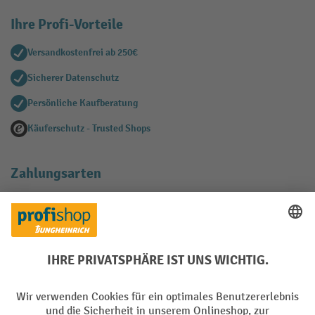
Ihre Profi-Vorteile
Versandkostenfrei ab 250€
Sicherer Datenschutz
Persönliche Kaufberatung
Käuferschutz - Trusted Shops
Zahlungsarten
Creditcard (Master)
Creditcard (Visa)
EPS
PayPal
Rechnung
Vorkasse
Soziale Netzwerke
Facebook
YouTube
LinkedIn
Instagram