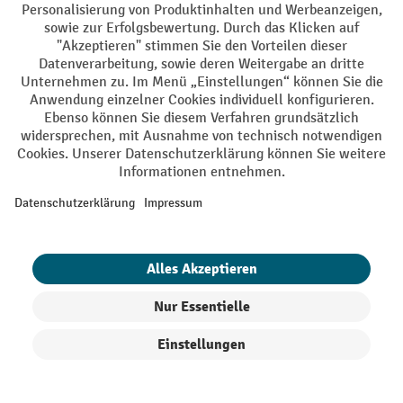
Mit einem Klick auf "Anmelden" erklären Sie sich bereit,
Werbung von Jungheinrich PROFISHOP in Form von
Newsletter zu erhalten.
Nähere Informationen zur Datenverarbeitung beim
Newsletter finden Sie
hier
.
Top Kategorien
Informationen
Digitale Beratung
Kontakt
Produkte filtern
Sortierung
Kontaktformular
Kontaktieren Sie uns über unser
.