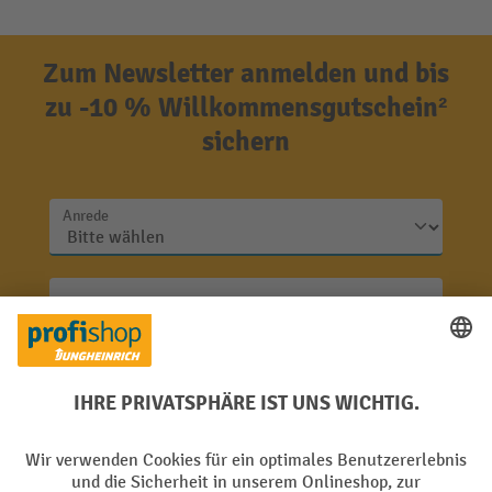
Zum Newsletter anmelden und bis
zu -10 % Willkommensgutschein²
sichern
Anrede
Nachname
E-Mail
Jetzt anmelden