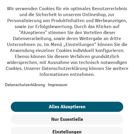
Soziale Netzwerke
Facebook
YouTube
LinkedIn
Instagram
AGB
Impressum
Datenschutz
Barrierefreiheit
Privacy Settings
Alle Preise exkl. gesetzl. Mehrwertsteuer zzgl.
Versandkosten
und ggf.
Nachnahmegebühren, wenn nicht anders angegeben.
¹ Der Rabatt gilt so lange der Vorrat reicht. Der Rabatt gilt nicht auf
Sonderpreise. Eine Kombination mit anderen prozentualen Rabatten
oder Gutscheinen ist nicht möglich. | ² Der Rabatt wird einmalig bei
Erstregistrierung für den Newsletter gewährt. Der Gutschein ist 10
Tage gültig und kann ab einem Netto-Bestellwert von 250,- € online
eingelöst werden. Die Höhe des Rabatts variiert je nach
Produktkategorie und beträgt bis zu 10 % (10 % auf Lager, Umwelt,
Arbeitsschutz | 5% auf Werkstatt, Betrieb, Transport, Stapeln und