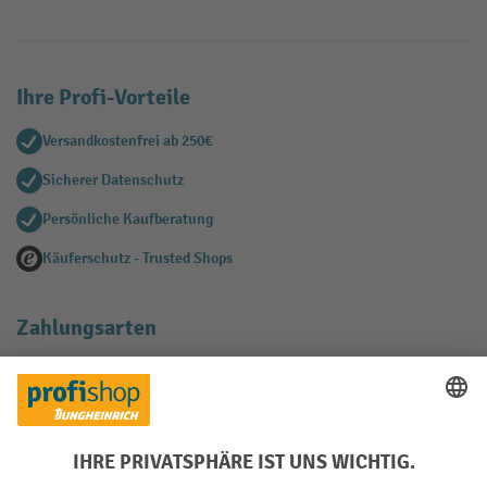
Ihre Profi-Vorteile
Versandkostenfrei ab 250€
Sicherer Datenschutz
Persönliche Kaufberatung
Käuferschutz - Trusted Shops
Zahlungsarten
Creditcard (Master)
Creditcard (Visa)
EPS
PayPal
Rechnung
Vorkasse