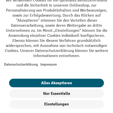
Facebook
YouTube
LinkedIn
Instagram
AGB
Impressum
Datenschutz
Barrierefreiheit
Privacy Settings
Alle Preise exkl. gesetzl. Mehrwertsteuer zzgl.
Versandkosten
und ggf.
Nachnahmegebühren, wenn nicht anders angegeben.
¹ Der Rabatt gilt so lange der Vorrat reicht. Der Rabatt gilt nicht auf
Sonderpreise. Eine Kombination mit anderen prozentualen Rabatten
oder Gutscheinen ist nicht möglich. | ² Der Rabatt wird einmalig bei
Erstregistrierung für den Newsletter gewährt. Der Gutschein ist 10
Tage gültig und kann ab einem Netto-Bestellwert von 250,- € online
eingelöst werden. Die Höhe des Rabatts variiert je nach
Produktkategorie und beträgt bis zu 10 % (10 % auf Lager, Umwelt,
Arbeitsschutz | 5% auf Werkstatt, Betrieb, Transport, Stapeln und
Heben | 7% auf Büro). Ausgenommen sind Elektro-Hubwagen,
Produkte filtern
Sortierung
Elektro-Hochhubwagen, Elektro-Stapler sowie Gebrauchtgeräte.