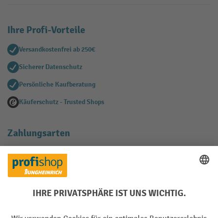
Ihre Profi-Vorteile
Versandkostenfrei ab 250€
Sicherer Datenschutz
Persönliche Kaufberatung
Käuferschutz - Trusted Shops
Zahlungsarten
Creditcard (Master)
Creditcard (Visa)
EPS
PayPal
Rechnung
Vorkasse
Soziale Netzwerke