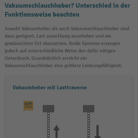
Vakuumschlauchheber? Unterschied in der
Funktionsweise beachten
Sowohl Vakuumheber als auch Vakuumschlauchheber sind
dazu geeignet, Last zuverlässig anzuheben und am
gewünschten Ort abzusetzen. Beide Systeme erzeugen
jedoch auf unterschiedliche Weise den dafür nötigen
Unterdruck. Grundsätzlich erreicht ein
Vakuumschlauchheber eine größere Leistungsfähigkeit:
V
F
Vakuumheber mit Lasttraverse
a
u
k
n
u
k
u
ti
m
o
h
n