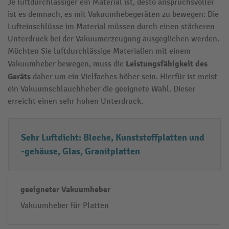
Je luftdurchlässiger ein Material ist, desto anspruchsvoller
ist es demnach, es mit Vakuumhebegeräten zu bewegen: Die
Lufteinschlüsse im Material müssen durch einen stärkeren
Unterdruck bei der Vakuumerzeugung ausgeglichen werden.
Möchten Sie luftdurchlässige Materialien mit einem
Leistungsfähigkeit des
Vakuumheber bewegen, muss die
Geräts
daher um ein Vielfaches höher sein. Hierfür ist meist
ein Vakuumschlauchheber die geeignete Wahl. Dieser
erreicht einen sehr hohen Unterdruck.
M
g
Sehr Luftdicht: Bleche, Kunststoffplatten und
a
e
-gehäuse, Glas, Granitplatten
t
ei
e
g
ri
n
al
e
Vakuumheber für Platten
u
t