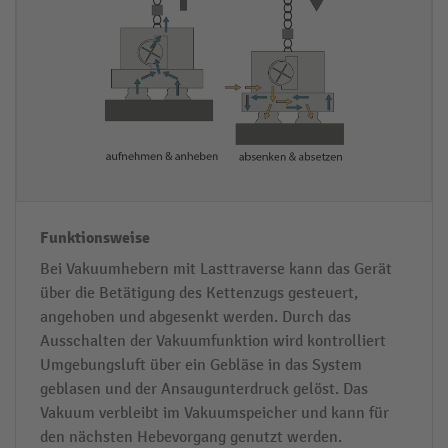
e
s
b
w
e
ei
r
s
A
e
u
sf
ü
h
r
Bei Vakuumhebern mit Lasttraverse kann das Gerät
u
über die Betätigung des Kettenzugs gesteuert,
angehoben und abgesenkt werden. Durch das
n
Ausschalten der Vakuumfunktion wird kontrolliert
g
Umgebungsluft über ein Gebläse in das System
geblasen und der Ansaugunterdruck gelöst. Das
Vakuum verbleibt im Vakuumspeicher und kann für
den nächsten Hebevorgang genutzt werden.