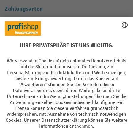
Zahlungsarten
Creditcard (Master)
Creditcard (Visa)
EPS
PayPal
Rechnung
Vorkasse
Soziale Netzwerke
Facebook
YouTube
LinkedIn
Instagram
AGB
Impressum
Datenschutz
Barrierefreiheit
Privacy Settings
Alle Preise exkl. gesetzl. Mehrwertsteuer zzgl.
Versandkosten
und ggf.
Nachnahmegebühren, wenn nicht anders angegeben.