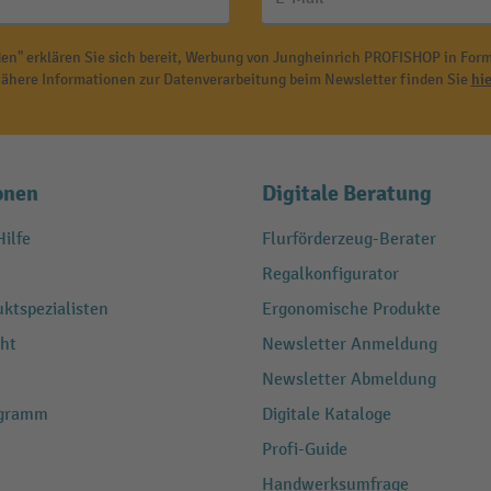
en" erklären Sie sich bereit, Werbung von Jungheinrich PROFISHOP in Form
ähere Informationen zur Datenverarbeitung beim Newsletter finden Sie
hie
onen
Digitale Beratung
ilfe
Flurförderzeug-Berater
Regalkonfigurator
ktspezialisten
Ergonomische Produkte
ht
Newsletter Anmeldung
Newsletter Abmeldung
ogramm
Digitale Kataloge
Profi-Guide
Handwerksumfrage