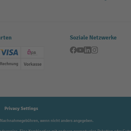
rten
Soziale Netzwerke
Facebook
YouTube
LinkedIn
Instagram
ard (Master)
Creditcard (Visa)
EPS
Rechnung
Vorkasse
Privacy Settings
 Nachnahmegebühren, wenn nicht anders angegeben.