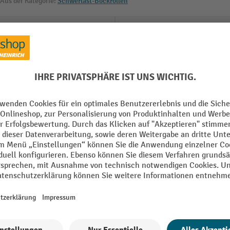
Aus der Kategorie:
Schwerlast-Bockrollen
Oberfläche Material
raubplatte
Plattenmaß Breite
Plattenmaß Länge
Rad Breite
Rad Durchmesser
Radachse
Alle technische Details anzeigen