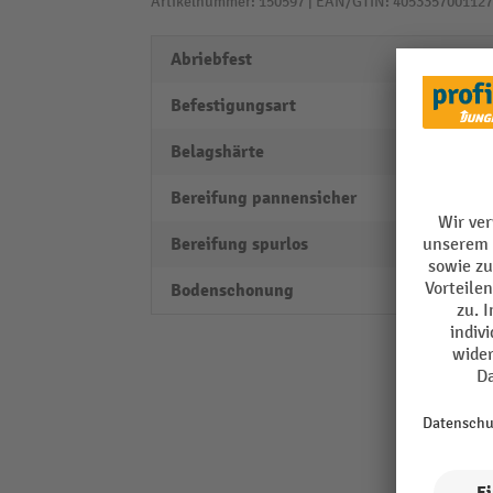
Artikelnummer: 150597 | EAN/GTIN: 4053357001127
Abriebfest
ja
Befestigungsart
Ansch
Belagshärte
92
Bereifung pannensicher
ja
Bereifung spurlos
ja
Bodenschonung
gut