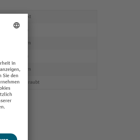
verzinkt
85 mm
100 mm
40 mm
100 mm
verschraubt