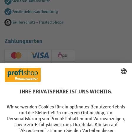
Sicherer Datenschutz
Persönliche Kaufberatung
Käuferschutz - Trusted Shops
Zahlungsarten
Creditcard (Master)
Creditcard (Visa)
EPS
PayPal
Rechnung
Vorkasse
Soziale Netzwerke
Facebook
YouTube
LinkedIn
Instagram
AGB
Impressum
Datenschutz