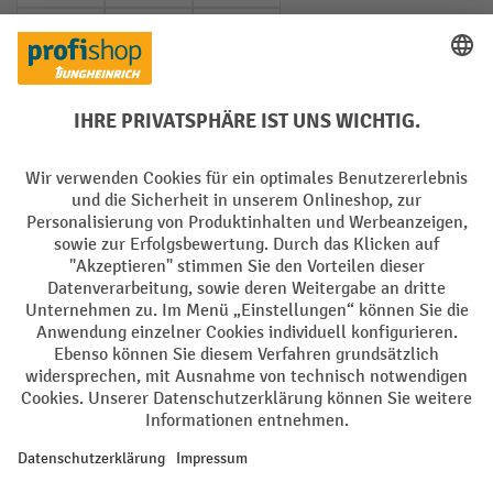
PayPal
Rechnung
Vorkasse
Soziale Netzwerke
Facebook
YouTube
LinkedIn
Instagram
AGB
Impressum
Datenschutz
Barrierefreiheit
Privacy Settings
Alle Preise exkl. gesetzl. Mehrwertsteuer zzgl.
Versandkosten
und ggf.
Nachnahmegebühren, wenn nicht anders angegeben.
¹ Der Rabatt gilt so lange der Vorrat reicht. Der Rabatt gilt nicht auf
Sonderpreise. Eine Kombination mit anderen prozentualen Rabatten
oder Gutscheinen ist nicht möglich. | ² Der Rabatt wird einmalig bei
Erstregistrierung für den Newsletter gewährt. Der Gutschein ist 10