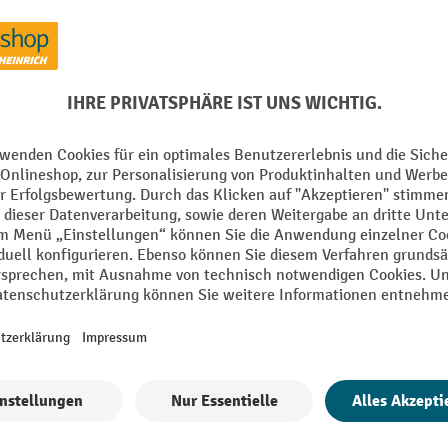
Kategorie
mm
Korpus Farbe
Korpus Oberfläche
heibensicherheitsglas (ESG)
Marke
inharzbeschichtet
Material
Alle technische Details anzeigen