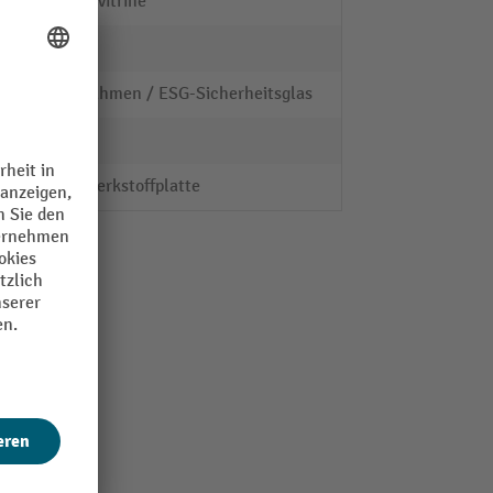
Hängevitrine
Buche
Holzrahmen / ESG-Sicherheitsglas
VCM
Holzwerkstoffplatte