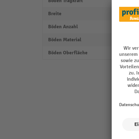
Boden Tragkraft
8 kg
Breite
590 
Böden Anzahl
8
Böden Material
Einsc
Böden Oberfläche
melam