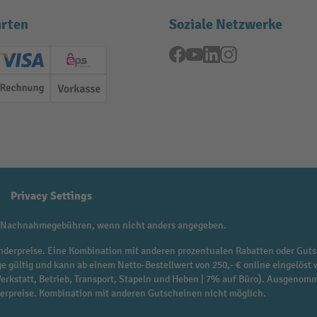
rten
Soziale Netzwerke
Facebook
YouTube
LinkedIn
Instagram
ard (Master)
Creditcard (Visa)
EPS
Rechnung
Vorkasse
Privacy Settings
 Nachnahmegebühren, wenn nicht anders angegeben.
f Sonderpreise. Eine Kombination mit anderen prozentualen Rabatten oder Guts
ge gültig und kann ab einem Netto-Bestellwert von 250,- € online eingelöst 
 Werkstatt, Betrieb, Transport, Stapeln und Heben | 7% auf Büro). Ausgen
derpreise. Kombination mit anderen Gutscheinen nicht möglich.