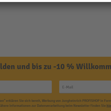
den und bis zu -10 % Willkomm
E-Mail
en" erklären Sie sich bereit, Werbung von Jungheinrich PROFISHOP in Form
ähere Informationen zur Datenverarbeitung beim Newsletter finden Sie
hie