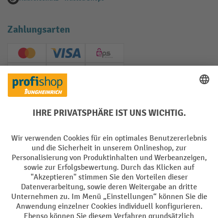
Zahlungsarten
Creditcard (Master)
Creditcard (Visa)
EPS
PayPal
Rechnung
Vorkasse
Soziale Netzwerke
Facebook
YouTube
LinkedIn
Instagram
AGB
Impressum
Datenschutz
Barrierefreiheit
Privacy Settings
Alle Preise exkl. gesetzl. Mehrwertsteuer zzgl.
Versandkosten
und ggf.