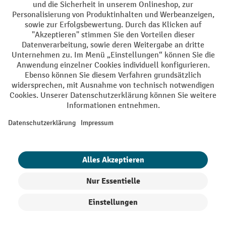
AGB
Impressum
Datenschutz
Barrierefreiheit
Privacy Settings
Alle Preise exkl. gesetzl. Mehrwertsteuer zzgl.
Versandkosten
und ggf.
Nachnahmegebühren, wenn nicht anders angegeben.
¹ Der Rabatt gilt so lange der Vorrat reicht. Der Rabatt gilt nicht auf
Sonderpreise. Eine Kombination mit anderen prozentualen Rabatten
oder Gutscheinen ist nicht möglich. | ² Der Rabatt wird einmalig bei
Erstregistrierung für den Newsletter gewährt. Der Gutschein ist 10
Tage gültig und kann ab einem Netto-Bestellwert von 250,- € online
eingelöst werden. Die Höhe des Rabatts variiert je nach
Produktkategorie und beträgt bis zu 10 % (10 % auf Lager, Umwelt,
Arbeitsschutz | 5% auf Werkstatt, Betrieb, Transport, Stapeln und
Heben | 7% auf Büro). Ausgenommen sind Elektro-Hubwagen,
Elektro-Hochhubwagen, Elektro-Stapler sowie Gebrauchtgeräte.
Ausschluss von Werkzeug. Gilt nicht auf Sonderpreise. Kombination
mit anderen Gutscheinen nicht möglich.