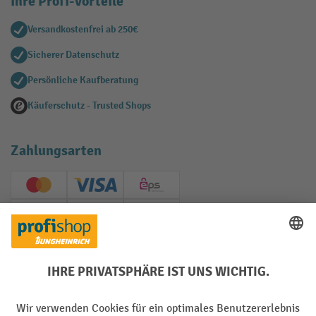
Ihre Profi-Vorteile
Versandkostenfrei ab 250€
Sicherer Datenschutz
Persönliche Kaufberatung
Käuferschutz - Trusted Shops
Zahlungsarten
Creditcard (Master)
Creditcard (Visa)
EPS
PayPal
Rechnung
Vorkasse
Soziale Netzwerke
Facebook
YouTube
LinkedIn
Instagram