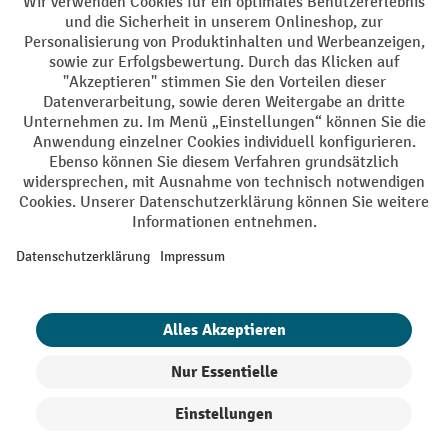
AGB
Impressum
Datenschutz
Barrierefreiheit
Privacy Settings
Alle Preise exkl. gesetzl. Mehrwertsteuer zzgl.
Versandkosten
und ggf.
Nachnahmegebühren, wenn nicht anders angegeben.
¹ Der Rabatt gilt so lange der Vorrat reicht. Der Rabatt gilt nicht auf
Sonderpreise. Eine Kombination mit anderen prozentualen Rabatten
oder Gutscheinen ist nicht möglich. | ² Der Rabatt wird einmalig bei
Erstregistrierung für den Newsletter gewährt. Der Gutschein ist 10
Tage gültig und kann ab einem Netto-Bestellwert von 250,- € online
eingelöst werden. Die Höhe des Rabatts variiert je nach
Produktkategorie und beträgt bis zu 10 % (10 % auf Lager, Umwelt,
Arbeitsschutz | 5% auf Werkstatt, Betrieb, Transport, Stapeln und
Heben | 7% auf Büro). Ausgenommen sind Elektro-Hubwagen,
Elektro-Hochhubwagen, Elektro-Stapler sowie Gebrauchtgeräte.
Ausschluss von Werkzeug. Gilt nicht auf Sonderpreise. Kombination
mit anderen Gutscheinen nicht möglich.