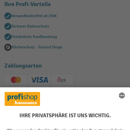
Ihre Profi-Vorteile
Versandkostenfrei ab 250€
Sicherer Datenschutz
Persönliche Kaufberatung
Käuferschutz - Trusted Shops
Zahlungsarten
Creditcard (Master)
Creditcard (Visa)
EPS
PayPal
Rechnung
Vorkasse
Soziale Netzwerke
Facebook
YouTube
LinkedIn
Instagram