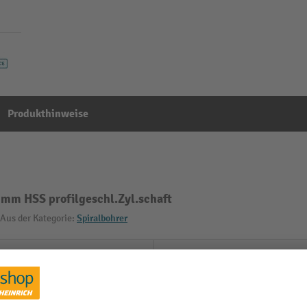
Produkthinweise
mm HSS profilgeschl.Zyl.schaft
Aus der Kategorie:
Spiralbohrer
m
Schneidstoff
Segment