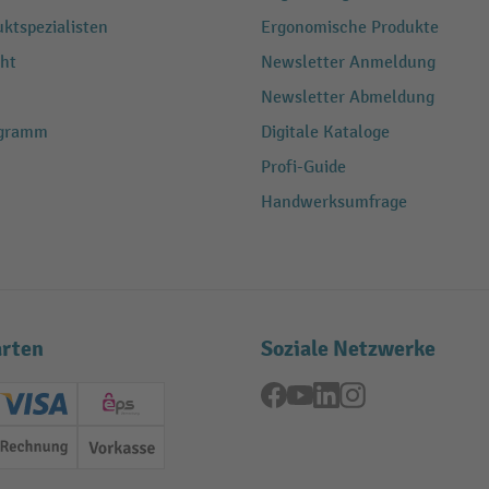
ktspezialisten
Ergonomische Produkte
ht
Newsletter Anmeldung
Newsletter Abmeldung
ogramm
Digitale Kataloge
Profi-Guide
Handwerksumfrage
rten
Soziale Netzwerke
Facebook
YouTube
LinkedIn
Instagram
ard (Master)
Creditcard (Visa)
EPS
Rechnung
Vorkasse