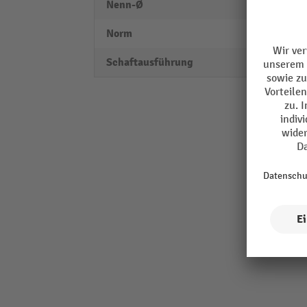
Nenn-Ø
1,5 m
Norm
DIN 3
Schaftausführung
Zylind