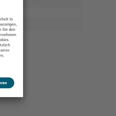
18 mm
118 °
N