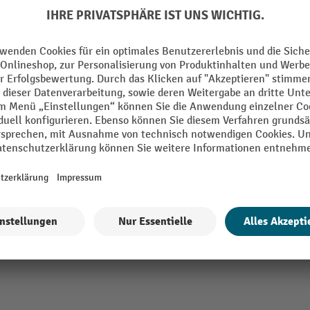
m
Spirallänge
38
Spitzenwinkel
erschaft
Typ