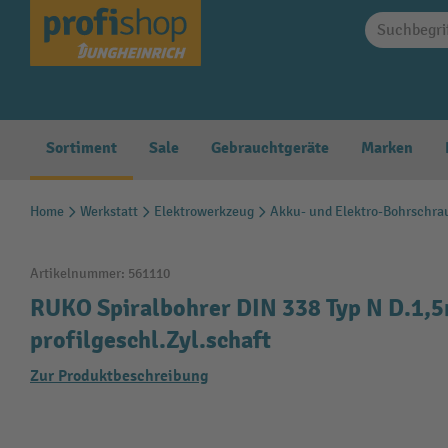
springen
Zur Hauptnavigation springen
Sortiment
Sale
Gebrauchtgeräte
Marken
Home
Werkstatt
Elektrowerkzeug
Akku- und Elektro-Bohrschra
Artikelnummer:
561110
RUKO Spiralbohrer DIN 338 Typ N D.1,
profilgeschl.Zyl.schaft
Zur Produktbeschreibung