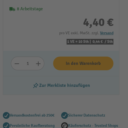
8 Arbeitstage
4,40 €
pro VE exkl. MwSt. zzgl.
Versand
1 VE = 10 Stk |
0,44 €
/ Stk
In den Warenkorb
Zur Merkliste hinzufügen
Versandkostenfrei ab 250€
Sicherer Datenschutz
Persönliche Kaufberatung
Käuferschutz - Trusted Shops