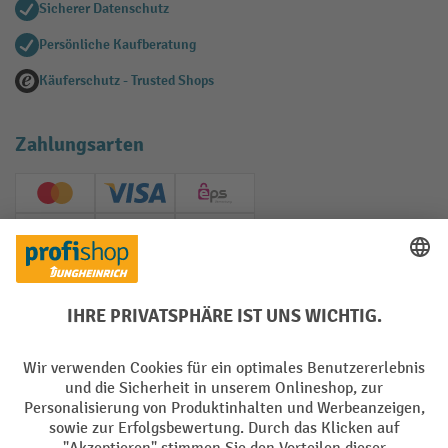
Sicherer Datenschutz
Persönliche Kaufberatung
Käuferschutz - Trusted Shops
Zahlungsarten
Creditcard (Master)
Creditcard (Visa)
EPS
PayPal
Rechnung
Vorkasse
Soziale Netzwerke
Facebook
YouTube
LinkedIn
Instagram
AGB
Impressum
Datenschutz