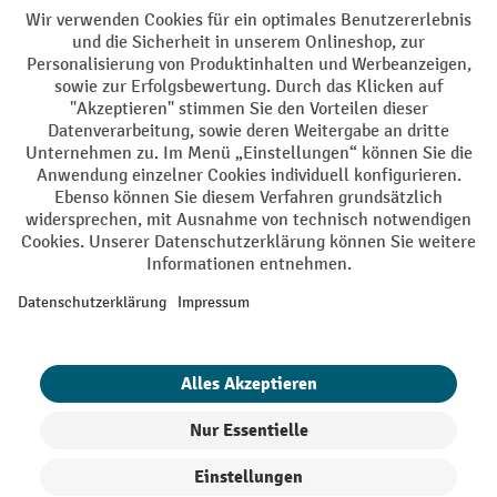
AGB
Impressum
Datenschutz
Barrierefreiheit
Privacy Settings
Alle Preise exkl. gesetzl. Mehrwertsteuer zzgl.
Versandkosten
und ggf.
Nachnahmegebühren, wenn nicht anders angegeben.
¹ Der Rabatt gilt so lange der Vorrat reicht. Der Rabatt gilt nicht auf
Sonderpreise. Eine Kombination mit anderen prozentualen Rabatten
oder Gutscheinen ist nicht möglich. | ² Der Rabatt wird einmalig bei
Erstregistrierung für den Newsletter gewährt. Der Gutschein ist 10
Tage gültig und kann ab einem Netto-Bestellwert von 250,- € online
eingelöst werden. Die Höhe des Rabatts variiert je nach
Produktkategorie und beträgt bis zu 10 % (10 % auf Lager, Umwelt,
Arbeitsschutz | 5% auf Werkstatt, Betrieb, Transport, Stapeln und
Heben | 7% auf Büro). Ausgenommen sind Elektro-Hubwagen,
Elektro-Hochhubwagen, Elektro-Stapler sowie Gebrauchtgeräte.
Ausschluss von Werkzeug. Gilt nicht auf Sonderpreise. Kombination