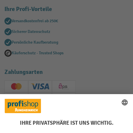
Ihre Profi-Vorteile
Versandkostenfrei ab 250€
Sicherer Datenschutz
Persönliche Kaufberatung
Käuferschutz - Trusted Shops
Zahlungsarten
Creditcard (Master)
Creditcard (Visa)
EPS
PayPal
Rechnung
Vorkasse
Soziale Netzwerke
Facebook
YouTube
LinkedIn
Instagram