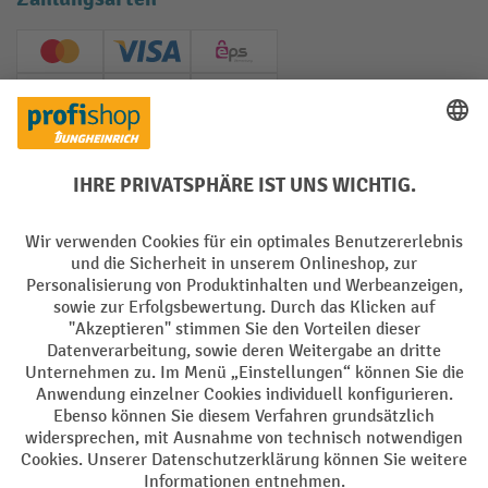
Creditcard (Master)
Creditcard (Visa)
EPS
PayPal
Rechnung
Vorkasse
Soziale Netzwerke
Facebook
YouTube
LinkedIn
Instagram
AGB
Impressum
Datenschutz
Barrierefreiheit
Privacy Settings
Alle Preise exkl. gesetzl. Mehrwertsteuer zzgl.
Versandkosten
und ggf.
Nachnahmegebühren, wenn nicht anders angegeben.
¹ Der Rabatt gilt so lange der Vorrat reicht. Der Rabatt gilt nicht auf