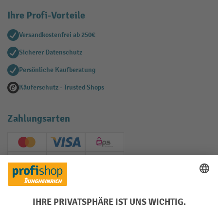
Ihre Profi-Vorteile
Versandkostenfrei ab 250€
Sicherer Datenschutz
Persönliche Kaufberatung
Käuferschutz - Trusted Shops
Zahlungsarten
Creditcard (Master)
Creditcard (Visa)
EPS
PayPal
Rechnung
Vorkasse
Soziale Netzwerke
Facebook
YouTube
LinkedIn
Instagram