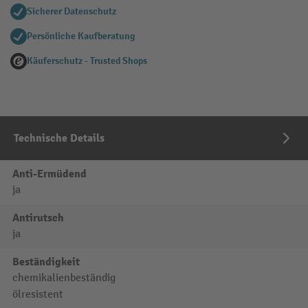
Sicherer Datenschutz
Persönliche Kaufberatung
Käuferschutz - Trusted Shops
Technische Details
Anti-Ermüdend
ja
Antirutsch
ja
Beständigkeit
chemikalienbeständig
ölresistent