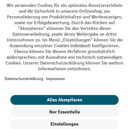
AGB
Impressum
Datenschutz
Barrierefreiheit
Privacy Settings
Alle Preise exkl. gesetzl. Mehrwertsteuer zzgl.
Versandkosten
und ggf.
Nachnahmegebühren, wenn nicht anders angegeben.
¹ Der Rabatt gilt so lange der Vorrat reicht. Der Rabatt gilt nicht auf
Sonderpreise. Eine Kombination mit anderen prozentualen Rabatten
oder Gutscheinen ist nicht möglich. | ² Der Rabatt wird einmalig bei
Erstregistrierung für den Newsletter gewährt. Der Gutschein ist 10
Tage gültig und kann ab einem Netto-Bestellwert von 250,- € online
eingelöst werden. Die Höhe des Rabatts variiert je nach
Produktkategorie und beträgt bis zu 10 % (10 % auf Lager, Umwelt,
Arbeitsschutz | 5% auf Werkstatt, Betrieb, Transport, Stapeln und
Heben | 7% auf Büro). Ausgenommen sind Elektro-Hubwagen,
Elektro-Hochhubwagen, Elektro-Stapler sowie Gebrauchtgeräte.
Ausschluss von Werkzeug. Gilt nicht auf Sonderpreise. Kombination