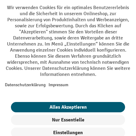
Facebook
YouTube
LinkedIn
Instagram
AGB
Impressum
Datenschutz
Barrierefreiheit
Privacy Settings
Alle Preise exkl. gesetzl. Mehrwertsteuer zzgl.
Versandkosten
und ggf.
Nachnahmegebühren, wenn nicht anders angegeben.
¹ Der Rabatt gilt so lange der Vorrat reicht. Der Rabatt gilt nicht auf
Sonderpreise. Eine Kombination mit anderen prozentualen Rabatten
oder Gutscheinen ist nicht möglich. | ² Der Rabatt wird einmalig bei
Erstregistrierung für den Newsletter gewährt. Der Gutschein ist 10
Tage gültig und kann ab einem Netto-Bestellwert von 250,- € online
eingelöst werden. Die Höhe des Rabatts variiert je nach
Produktkategorie und beträgt bis zu 10 % (10 % auf Lager, Umwelt,
Arbeitsschutz | 5% auf Werkstatt, Betrieb, Transport, Stapeln und
Heben | 7% auf Büro). Ausgenommen sind Elektro-Hubwagen,
Elektro-Hochhubwagen, Elektro-Stapler sowie Gebrauchtgeräte.
Ausschluss von Werkzeug. Gilt nicht auf Sonderpreise. Kombination