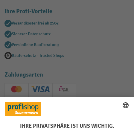
Ihre Profi-Vorteile
Versandkostenfrei ab 250€
Sicherer Datenschutz
Persönliche Kaufberatung
Käuferschutz - Trusted Shops
Zahlungsarten
Creditcard (Master)
Creditcard (Visa)
EPS
PayPal
Rechnung
Vorkasse
Soziale Netzwerke