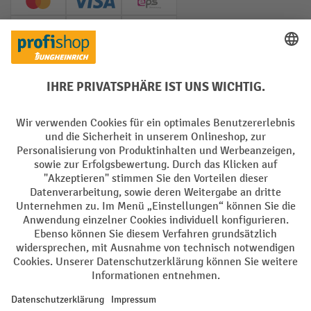
Creditcard (Master)
Creditcard (Visa)
EPS
PayPal
Rechnung
Vorkasse
Soziale Netzwerke
Facebook
YouTube
LinkedIn
Instagram
AGB
Impressum
Datenschutz
Barrierefreiheit
Privacy Settings
Alle Preise exkl. gesetzl. Mehrwertsteuer zzgl.
Versandkosten
und ggf.
Nachnahmegebühren, wenn nicht anders angegeben.
¹ Der Rabatt gilt so lange der Vorrat reicht. Der Rabatt gilt nicht auf
Sonderpreise. Eine Kombination mit anderen prozentualen Rabatten
oder Gutscheinen ist nicht möglich. | ² Der Rabatt wird einmalig bei